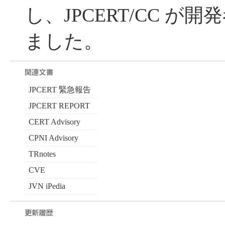
し、JPCERT/CC が
ました。
JPCERT 緊急報告
JPCERT REPORT
CERT Advisory
CPNI Advisory
TRnotes
CVE
JVN iPedia