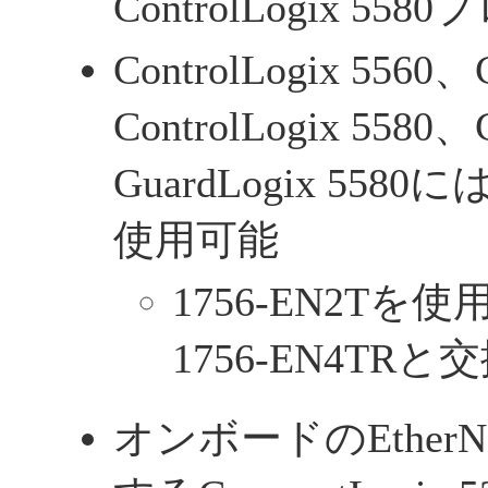
ControlLogix 55
ControlLogix 5560、
ControlLogix 5580、
GuardLogix 5580
使用可能
1756-EN2T
1756-EN4TR
オンボードのEtherN