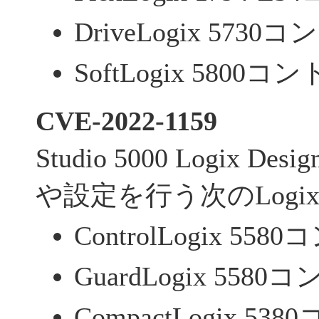
DriveLogix 573
SoftLogix 5800
CVE-2022-1159
Studio 5000 Logix 
や設定を行う次のLog
ControlLogix 55
GuardLogix 558
CompactLogix 5