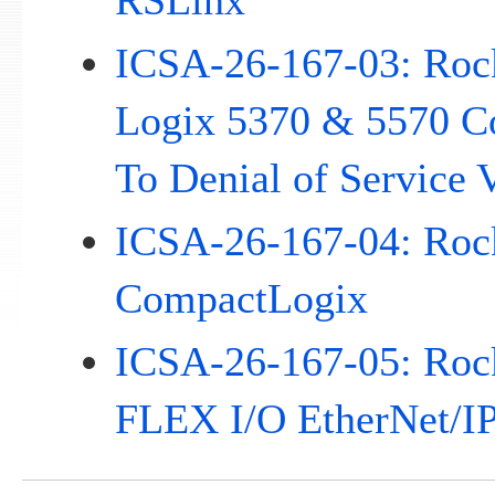
RSLinx
ICSA-26-167-03: Roc
Logix 5370 & 5570 Co
To Denial of Service 
ICSA-26-167-04: Roc
CompactLogix
ICSA-26-167-05: Roc
FLEX I/O EtherNet/IP