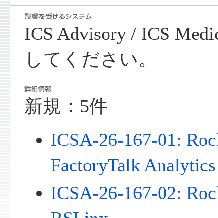
ICS Advisory / ICS Me
してください。
新規：5件
ICSA-26-167-01: Roc
FactoryTalk Analytics
ICSA-26-167-02: Roc