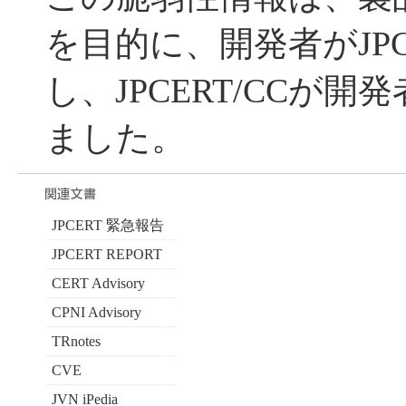
を目的に、開発者がJPC
し、JPCERT/CCが
ました。
JPCERT 緊急報告
JPCERT REPORT
CERT Advisory
CPNI Advisory
TRnotes
CVE
JVN iPedia