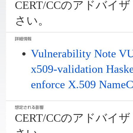
CERT/CCのアドバ
さい。
Vulnerability Note V
x509-validation Haskel
enforce X.509 NameCo
CERT/CCのアドバ