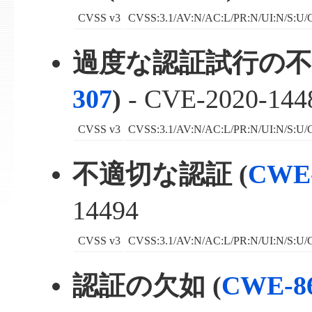
CVSS v3
CVSS:3.1/AV:N/AC:L/PR:N/UI:N/S:U/C
過度な認証試行の不
307
)
- CVE-2020-144
CVSS v3
CVSS:3.1/AV:N/AC:L/PR:N/UI:N/S:U/C
不適切な認証 (
CWE-
14494
CVSS v3
CVSS:3.1/AV:N/AC:L/PR:N/UI:N/S:U/C
認証の欠如 (
CWE-8