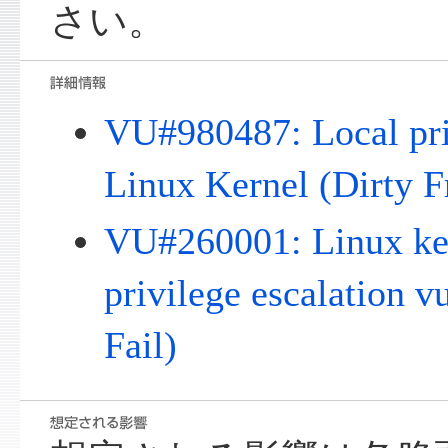
さい。
VU#980487: Local priv
Linux Kernel (Dirty F
VU#260001: Linux ker
privilege escalation v
Fail)