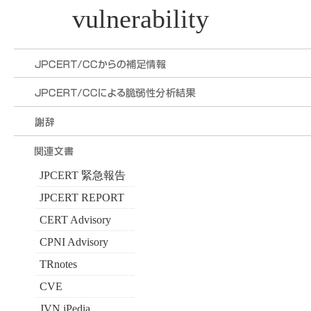
vulnerability
JPCERT 緊急報告
JPCERT REPORT
CERT Advisory
CPNI Advisory
TRnotes
CVE
JVN iPedia