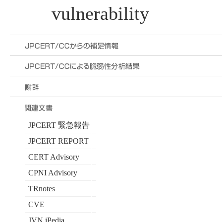
vulnerability
JPCERT 緊急報告
JPCERT REPORT
CERT Advisory
CPNI Advisory
TRnotes
CVE
JVN iPedia