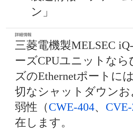
ン」
三菱電機製MELSEC iQ
ーズCPUユニットならび
ズのEthernetポー
切なシャットダウンお
弱性（
CWE-404
、
CVE-
在します。