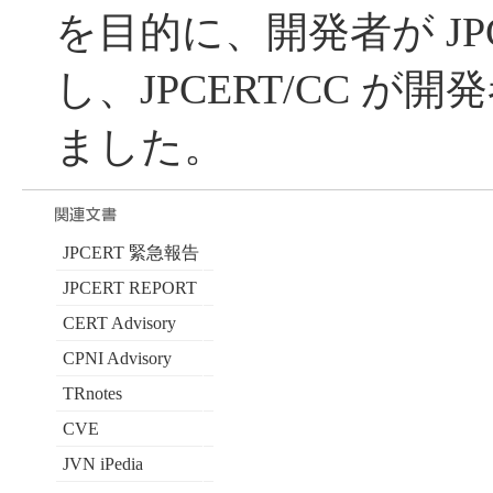
を目的に、開発者が JPC
し、JPCERT/CC が
ました。
JPCERT 緊急報告
JPCERT REPORT
CERT Advisory
CPNI Advisory
TRnotes
CVE
JVN iPedia