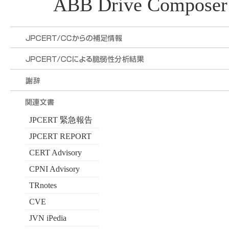
ABB Drive Composer
JPCERT 緊急報告
JPCERT REPORT
CERT Advisory
CPNI Advisory
TRnotes
CVE
JVN iPedia