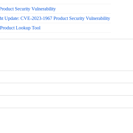
oduct Security Vulnerability
ht Update: CVE-2023-1967 Product Security Vulnerability
Product Lookup Tool