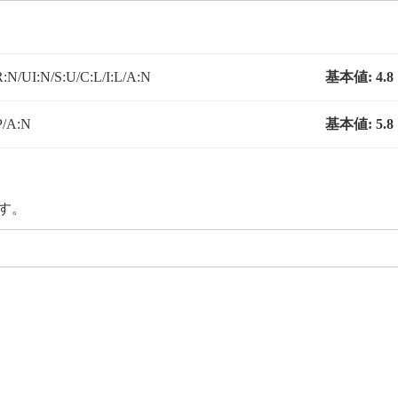
:N/UI:N/S:U/C:L/I:L/A:N
基本値:
4.8
P/A:N
基本値:
5.8
です。