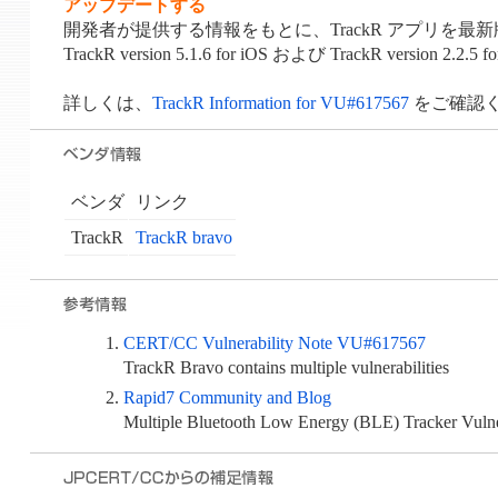
アップデートする
開発者が提供する情報をもとに、TrackR アプリを
TrackR version 5.1.6 for iOS および TrackR version
詳しくは、
TrackR Information for VU#617567
をご確認
ベンダ
リンク
TrackR
TrackR bravo
CERT/CC Vulnerability Note VU#617567
TrackR Bravo contains multiple vulnerabilities
Rapid7 Community and Blog
Multiple Bluetooth Low Energy (BLE) Tracker Vulner