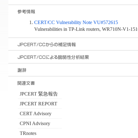
CERT/CC Vulnerability Note VU#572615
Vulnerabilities in TP-Link routers, WR710N-V1-15
JPCERT 緊急報告
JPCERT REPORT
CERT Advisory
CPNI Advisory
TRnotes