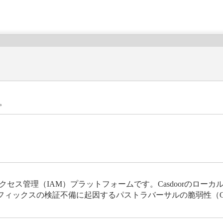
。
アクセス管理（IAM）プラットフォームです。Casdoorのロー
クスの検証不備に起因するパストラバーサルの脆弱性（CWE-22、