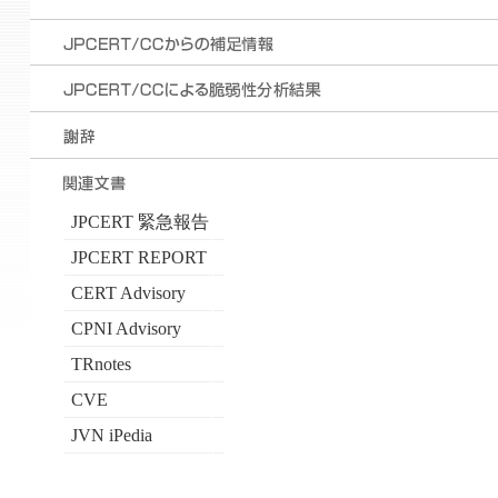
JPCERT 緊急報告
JPCERT REPORT
CERT Advisory
CPNI Advisory
TRnotes
CVE
JVN iPedia