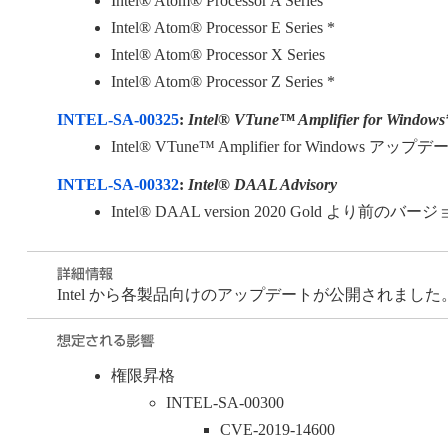
Intel® Atom® Processor A Series
Intel® Atom® Processor E Series *
Intel® Atom® Processor X Series
Intel® Atom® Processor Z Series *
INTEL-SA-00325
:
Intel® VTune™ Amplifier for Windows*
Intel® VTune™ Amplifier for Windows
INTEL-SA-00332
:
Intel® DAAL Advisory
Intel® DAAL version 2020 Gold より前のバー
Intel から各製品向けのアップデートが公開されました
権限昇格
INTEL-SA-00300
CVE-2019-14600