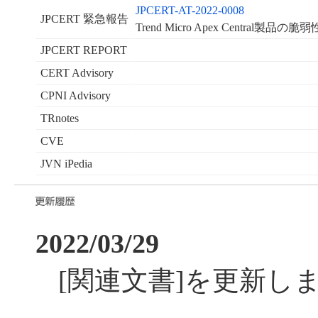
JPCERT-AT-2022-0008
JPCERT 緊急報告
Trend Micro Apex Central製
JPCERT REPORT
CERT Advisory
CPNI Advisory
TRnotes
CVE
JVN iPedia
2022/03/29
[関連文書]を更新し