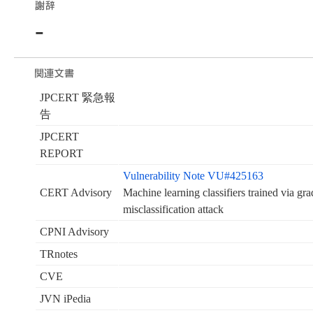
-
JPCERT 緊急報
告
JPCERT
REPORT
Vulnerability Note VU#425163
CERT Advisory
Machine learning classifiers trained via gra
misclassification attack
CPNI Advisory
TRnotes
CVE
JVN iPedia