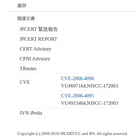
JPCERT 緊急報告
JPCERT REPORT
CERT Advisory
CPNI Advisory
TRnotes
CVE-2006-4096
CVE
VU#697164,NISCC-172003
CVE-2006-4095
VU#915404,NISCC-172003
JVN iPedia
Copyright (c) 2000-2010 JPCERT/CC and IPA. All rights reserved.