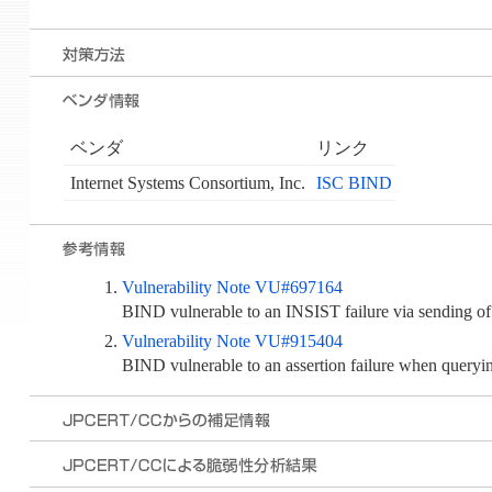
ベンダ
リンク
Internet Systems Consortium, Inc.
ISC BIND
Vulnerability Note VU#697164
BIND vulnerable to an INSIST failure via sending of 
Vulnerability Note VU#915404
BIND vulnerable to an assertion failure when queryi