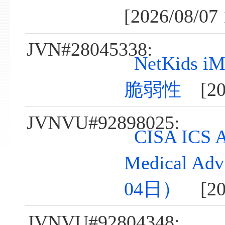
[2026/08/07 
JVN#28045338:
NetKids
脆弱性
[202
JVNVU#92898025:
CISA ICS A
Medical A
04日）
[202
JVNVU#92804348: