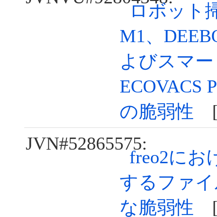
ロボット掃除
M1、DEEBO
よびスマー
ECOVACS
の脆弱性
[2
JVN#52865575:
freo2
するファイ
な脆弱性
[2