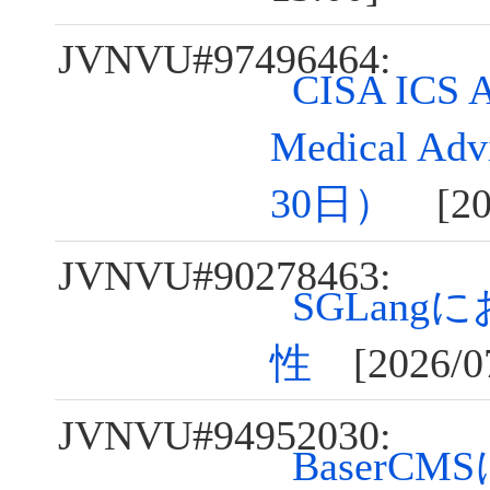
JVNVU#97496464:
CISA ICS A
Medical A
30日）
[202
JVNVU#90278463:
SGLan
性
[2026/07
JVNVU#94952030:
BaserC