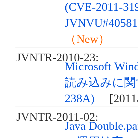
(CVE-2011-319
JVNVU#40581
（New）
JVNTR-2010-23:
Microsoft W
読み込みに関す
238A)
[2011/
JVNTR-2011-02:
Java Double