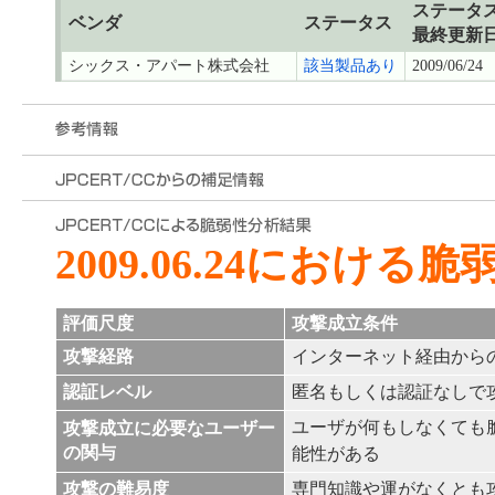
ステータ
ベンダ
ステータス
最終更新
シックス・アパート株式会社
該当製品あり
2009/06/24
2009.06.24における
評価尺度
攻撃成立条件
攻撃経路
インターネット経由から
認証レベル
匿名もしくは認証なしで
ユーザが何もしなくても
攻撃成立に必要なユーザー
の関与
能性がある
攻撃の難易度
専門知識や運がなくとも