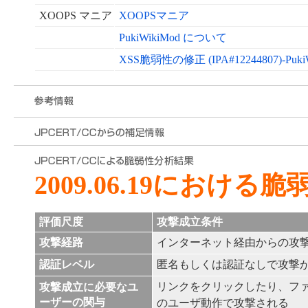
XOOPS マニア
XOOPSマニア
PukiWikiMod について
XSS脆弱性の修正 (IPA#12244807)-Pu
2009.06.19における
評価尺度
攻撃成立条件
攻撃経路
インターネット経由からの攻
認証レベル
匿名もしくは認証なしで攻撃
リンクをクリックしたり、フ
攻撃成立に必要なユ
ーザーの関与
のユーザ動作で攻撃される