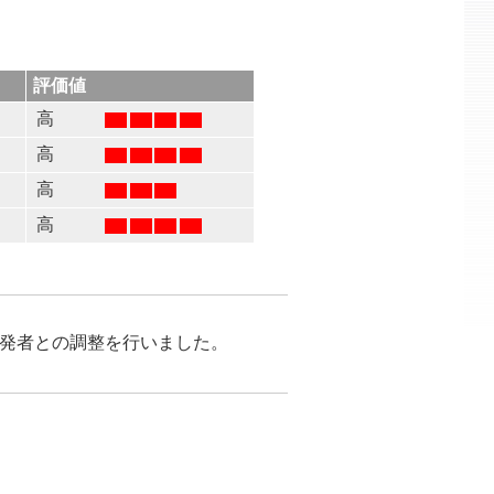
評価値
高
高
高
高
が開発者との調整を行いました。