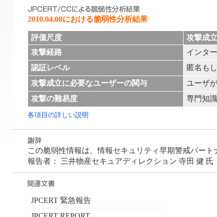
2010.04.08における脆弱性分析結果
評価尺度
攻撃成
攻撃経路
インタ
認証レベル
匿名も
攻撃成立に必要なユーザーの関与
ユーザ
攻撃の難易度
専門知
各項目の詳しい説明
この脆弱性情報は、情報セキュリティ早期警戒パートナーシ
報告者： 三井物産セキュアディレクション 寺田 健 氏
JPCERT 緊急報告
JPCERT REPORT