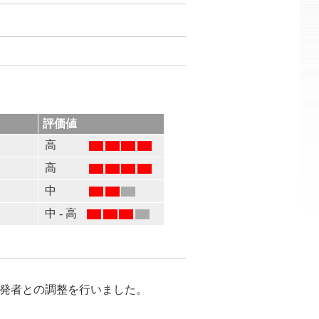
評価値
高
高
る
中
中 - 高
が開発者との調整を行いました。