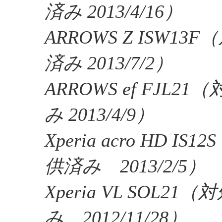
済み 2013/4/16）
ARROWS Z ISW1
済み 2013/7/2）
ARROWS ef FJL
み 2013/4/9）
Xperia acro HD 
供済み 2013/2/5）
Xperia VL SOL2
み 2012/11/28）