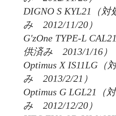
DIGNO S KYL21
み 2012/11/20）
G'zOne TYPE-L 
供済み 2013/1/16）
Optimus X IS11
み 2013/2/21）
Optimus G LGL
み 2012/12/20）