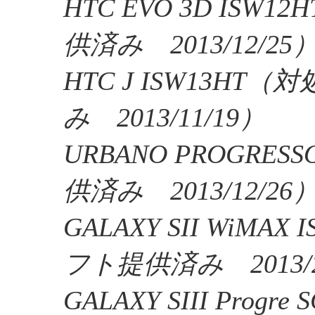
HTC EVO 3D ISW
供済み 2013/12/25
HTC J ISW13HT
み 2013/11/19）
URBANO PROGR
供済み 2013/12/26
GALAXY SII WiMAX
フト提供済み 2013/2
GALAXY SIII Prog