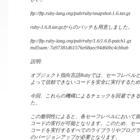
ftp://ftp.ruby-lang.org/pub/ruby/snapshot-1.6.tar.gz
ruby-1.6.8.tar.gzからのパッチも用意しました。
ftp://ftp.ruby-lang.org/pub/ruby/1.6/1.6.8-patch1.gz
md5sum: 7a97381d61576e68aec94d60bc4cbbab
説明:
オブジェクト指向言語Rubyでは、セーフレベル
よって信頼できないコードを安全に実行するた
今回、これらの機構によるチェックを回避でき
た。
この脆弱性によると、各セーフレベルにおいて
コードの実行が可能となります。このため、セ
コードを実行するすべてのライブラリやプログラム
のバージョンアップが必要となります。