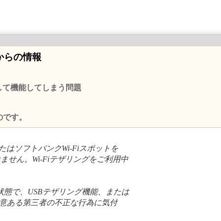
からの情報
として機能してしまう問題
のです。
たはソフトバンクWi-Fiスポットを
せん。Wi-Fiテザリングをご利用中
た状態で、USBテザリング機能、または
、悪意ある第三者の不正な行為に気付
。