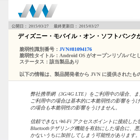
公開日： 2015/03/27 最終更新日： 2015/03/27
ディズニー・モバイル・オン・ソフトバンク
脆弱性識別番号：
JVN#81094176
脆弱性タイトル：Android OS がオープンリゾルバ
ステータス：該当製品あり
以下の情報は、製品開発者から JVN に提供されたも
弊社携帯網（3G/4G LTE）をご利用中の場合、ま
ご利用中の場合は基本的に本脆弱性の影響をうけま
の場合も本脆弱性の影響をうけません。
信頼できないWi-Fi アクセスポイントに接続し
Bluetoothテザリング機能を有効にした場合に
かないうちに加担してしまう可能性があります