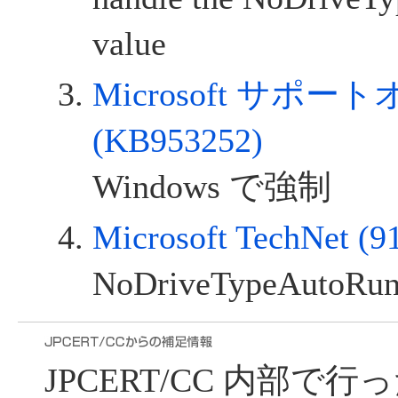
value
Microsoft サポ
(KB953252)
Windows で強制
Microsoft TechNet (9
NoDriveTypeAutoRu
JPCERT/CC 内部で