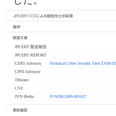
した。
JPCERT 緊急報告
JPCERT REPORT
CERT Advisory
Technical Cyber Security Alert TA09-0
CPNI Advisory
TRnotes
CVE
JVN iPedia
JVNDB-2009-001027