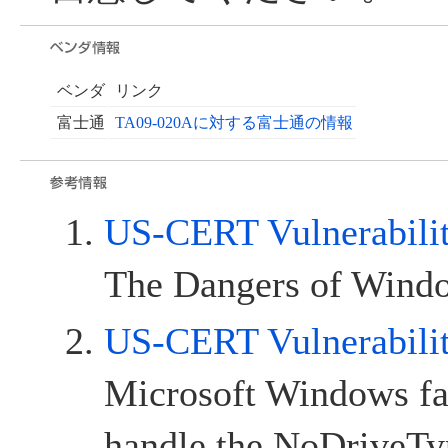
ベンダ
リンク
富士通
TA09-020Aに対する富士通の情報
US-CERT Vulnerabilit
The Dangers of Wind
US-CERT Vulnerabili
Microsoft Windows fai
handle the NoDriveTy