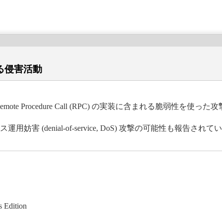
とする侵害活動
ws の Remote Procedure Call (RPC) の実装に含まれる脆
 (denial-of-service, DoS) 攻撃の可能性も報告されて
s Edition