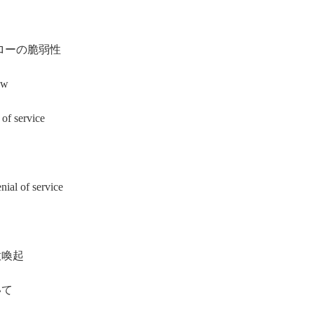
 ーフローの脆弱性
ow
of service
ial of service
意喚起
いて