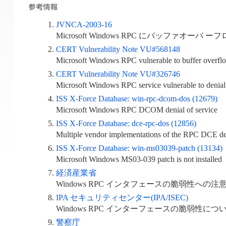
JVNCA-2003-16
Microsoft Windows RPC にバッファオーバ
CERT Vulnerability Note VU#568148
Microsoft Windows RPC vulnerable to buffer overfl
CERT Vulnerability Note VU#326746
Microsoft Windows RPC service vulnerable to denial 
ISS X-Force Database: win-rpc-dcom-dos (12679)
Microsoft Windows RPC DCOM denial of service
ISS X-Force Database: dce-rpc-dos (12856)
Multiple vendor implementations of the RPC DCE den
ISS X-Force Database: win-ms03039-patch (13134)
Microsoft Windows MS03-039 patch is not installed
経済産業省
Windows RPC インタフェースの脆弱性への注
IPA セキュリティセンター(IPA/ISEC)
Windows RPC インターフェースの脆弱性につ
警察庁