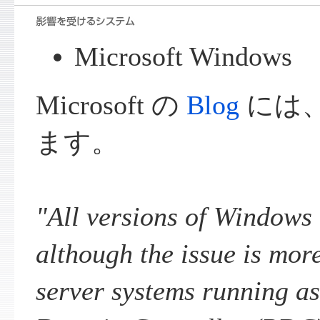
Microsoft Windows
Microsoft の
Blog
には
ます。
"All versions of Windows 
although the issue is more 
server systems running a