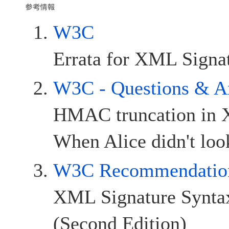
W3C
Errata for XML Signat
W3C - Questions & A
HMAC truncation in 
When Alice didn't loo
W3C Recommendatio
XML Signature Syntax
(Second Edition)