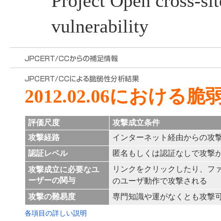
Project Open cross-sit
vulnerability
2012.02.06における
評価尺度
攻撃成立条件
攻撃経路
インターネット経由からの攻
認証レベル
匿名もしくは認証なしで攻撃
リンクをクリックしたり、フ
攻撃成立に必要なユ
ーザーの関与
のユーザ動作で攻撃される
攻撃の難易度
専門知識や運がなくとも攻撃
各項目の詳しい説明