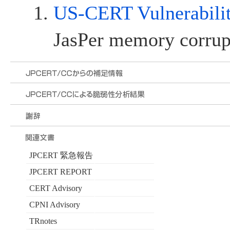
US-CERT Vulnerabili
JasPer memory corrupt
JPCERT 緊急報告
JPCERT REPORT
CERT Advisory
CPNI Advisory
TRnotes