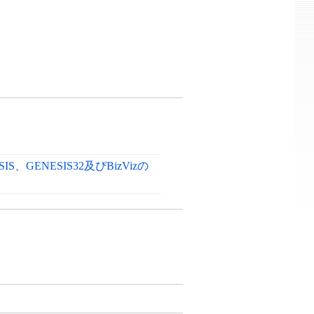
NESIS、GENESIS32及びBizVizの