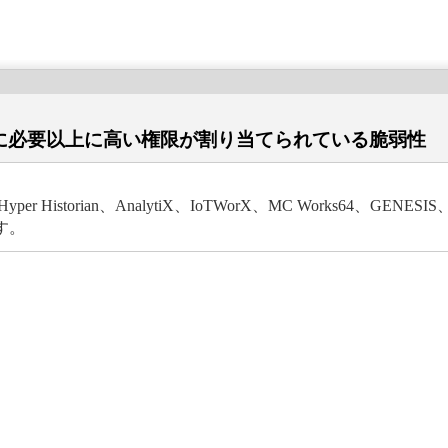
に必要以上に高い権限が割り当てられている脆弱性
per Historian、AnalytiX、IoTWorX、MC Works64、GENES
す。