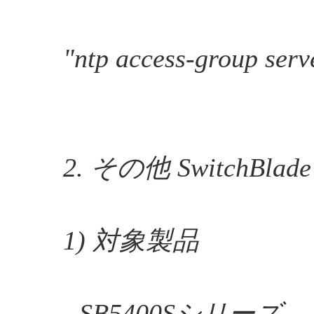
"ntp access-group serv
2. その他 SwitchBl
1) 対象製品
- SB5400Sシリーズ