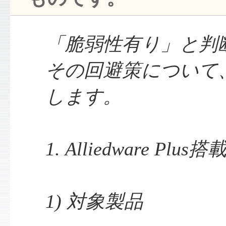
「脆弱性有り」と判
その回避策について
します。
1. Alliedware Pl
1) 対象製品