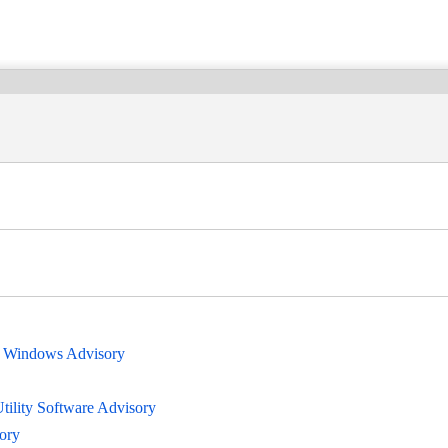
。
r Windows Advisory
ility Software Advisory
ory