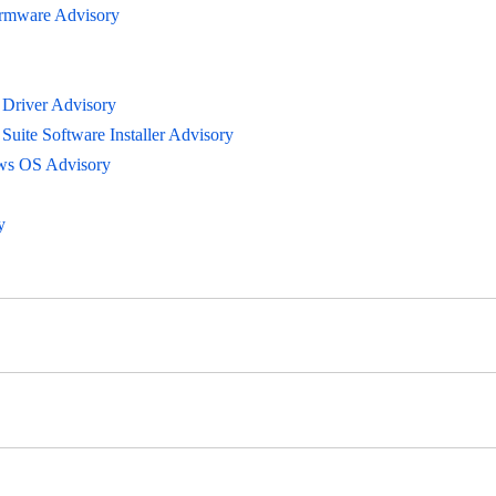
irmware Advisory
 Driver Advisory
uite Software Installer Advisory
ows OS Advisory
y