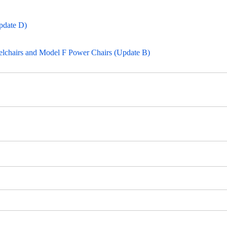
pdate D)
chairs and Model F Power Chairs (Update B)
い。
い。