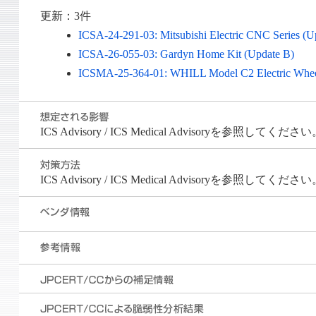
更新：3件
ICSA-24-291-03: Mitsubishi Electric CNC Series (U
ICSA-26-055-03: Gardyn Home Kit (Update B)
ICSMA-25-364-01: WHILL Model C2 Electric Wheel
ICS Advisory / ICS Medical Advisoryを参照してくださ
ICS Advisory / ICS Medical Advisoryを参照してくださ