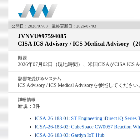
公開日：2026/07/03 最終更新日：2026/07/03
JVNVU#97594085
CISA ICS Advisory / ICS Medical Adviso
2026年07月02日（現地時間）、米国CISAがCISA ICS Advis
ICS Advisory / ICS Medical Advisoryを参照してくださ
新規：3件
ICSA-26-183-01: ST Engineering iDirect iQ-Series 
ICSA-26-183-02: CubeSpace CW0057 Reaction Wh
ICSA-26-183-03: Gardyn IoT Hub