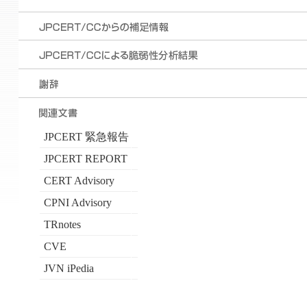
JPCERT 緊急報告
JPCERT REPORT
CERT Advisory
CPNI Advisory
TRnotes
CVE
JVN iPedia