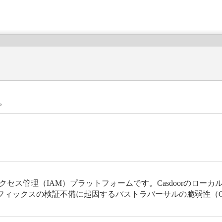
。
アクセス管理（IAM）プラットフォームです。Casdoorのロー
クスの検証不備に起因するパストラバーサルの脆弱性（CWE-22、