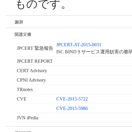
ものです。
JPCERT-AT-2015-0031
JPCERT 緊急報告
ISC BIND 9 サービス運用妨害の脆弱性
JPCERT REPORT
CERT Advisory
CPNI Advisory
TRnotes
CVE
CVE-2015-5722
CVE-2015-5986
JVN iPedia