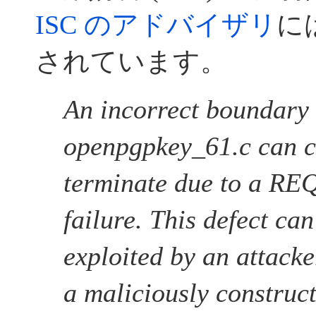
ISC のアドバイザリ
に
されています。
An incorrect boundary 
openpgpkey_61.c can c
terminate due to a RE
failure. This defect can
exploited by an attack
a maliciously construc