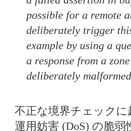
possible for a remote a
deliberately trigger thi
example by using a que
a response from a zone
deliberately malformed
不正な境界チェックに
運用妨害 (DoS) の脆弱性 -