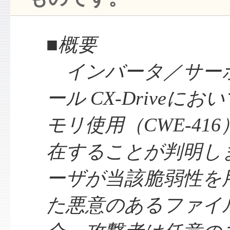
■概要
インバータ／サー
ール CX-Driveに
モリ使用（CWE-41
在することが判明し
ーザが当該脆弱性を
た悪意のあるファイ