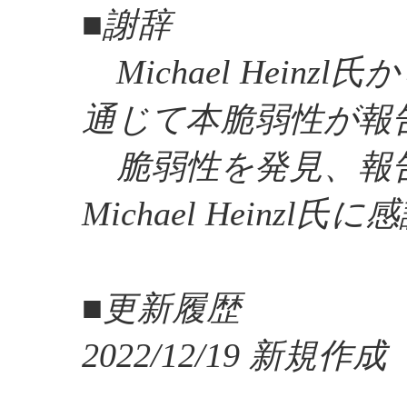
■謝辞
Michael Heinzl氏
通じて本脆弱性が報
脆弱性を発見、報
Michael Heinz
■更新履歴
2022/12/19 新規作成