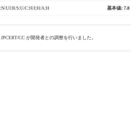
N/UI:R/S:U/C:H/I:H/A:H
基本値:
7.8
、JPCERT/CC が開発者との調整を行いました。