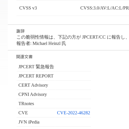
CVSS v3
CVSS:3.0/AV:L/AC:L/PR:
この脆弱性情報は、下記の方が JPCERT/CC に報告し
報告者: Michael Heinzl 氏
JPCERT 緊急報告
JPCERT REPORT
CERT Advisory
CPNI Advisory
TRnotes
CVE
CVE-2022-46282
JVN iPedia