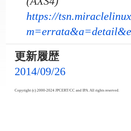
(AXS4)
https://tsn.miraclelin
m=errata&a=detail&
更新履歴
2014/09/26
Copyright (c) 2000-2024 JPCERT/CC and IPA. All rights reserved.