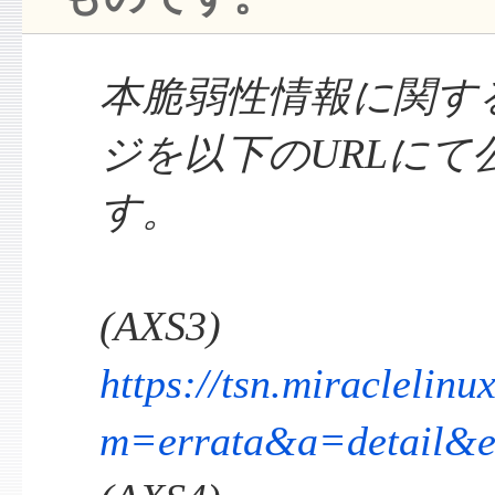
本脆弱性情報に関す
ジを以下のURLにて
す。
(AXS3)
https://tsn.miraclelin
m=errata&a=detail&