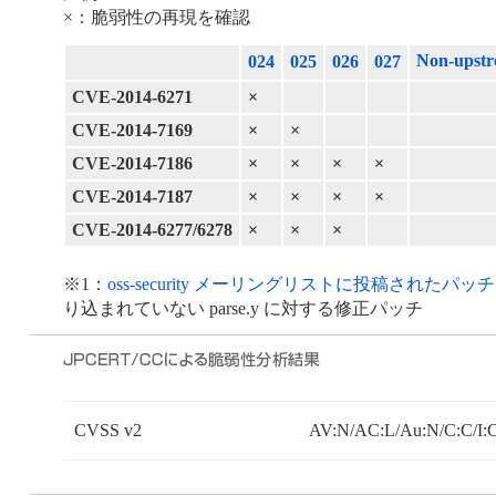
×：脆弱性の再現を確認
Non-upstr
024
025
026
027
CVE-2014-6271
×
CVE-2014-7169
×
×
CVE-2014-7186
×
×
×
×
CVE-2014-7187
×
×
×
×
CVE-2014-6277/6278
×
×
×
※1：
oss-security メーリングリストに投稿されたパッチ
り込まれていない parse.y に対する修正パッチ
CVSS v2
AV:N/AC:L/Au:N/C:C/I: