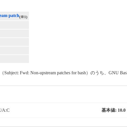
eam patch
(※1)
（Subject: Fwd: Non-upstream patches for bash）のうち、GNU Ba
C/A:C
基本値:
10.0