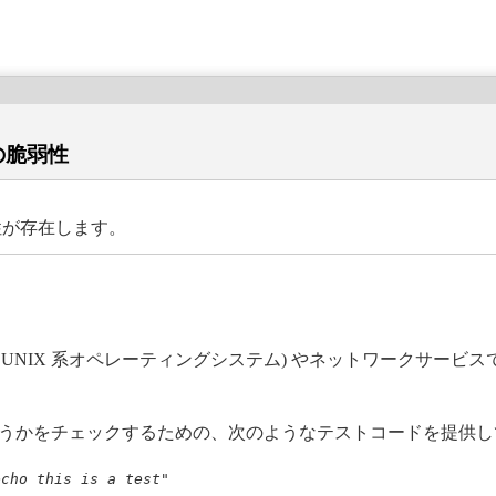
ンの脆弱性
弱性が存在します。
 OS X を含む UNIX 系オペレーティングシステム) やネットワーク
であるかどうかをチェックするための、次のようなテストコードを提供
echo this is a test"