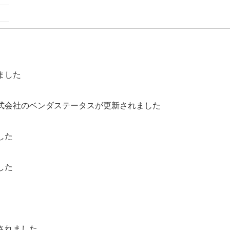
ました
式会社のベンダステータスが更新されました
した
した
されました