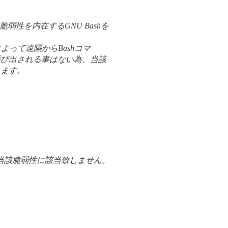
弱性を内在するGNU Bashを
によって遠隔からBashコマ
呼び出される事はない為、当該
ります。
ず当該脆弱性に該当致しません。