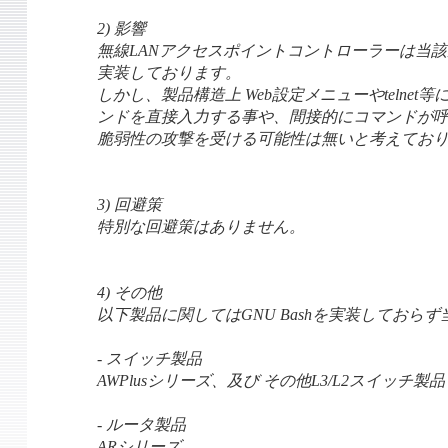
2) 影響
無線LANアクセスポイントコントローラーは当該脆
実装しております。
しかし、製品構造上 Web設定メニューやtelnet等
ンドを直接入力する事や、間接的にコマンドが
脆弱性の攻撃を受ける可能性は無いと考えてお
3) 回避策
特別な回避策はありません。
4) その他
以下製品に関してはGNU Bashを実装しておら
- スイッチ製品
AWPlusシリーズ、及び その他L3/L2スイッチ製品
- ルータ製品
ARシリーズ