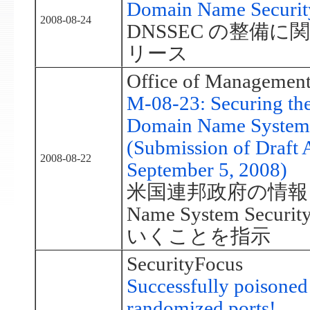
Domain Name Security
2008-08-24
DNSSEC の整備
リース
Office of Management
M-08-23: Securing th
Domain Name System I
(Submission of Draft
2008-08-22
September 5, 2008)
米国連邦政府の情報シ
Name System Secu
いくことを指示
SecurityFocus
Successfully poisoned 
randomized ports!