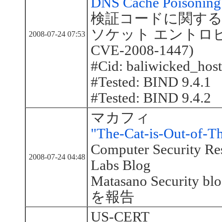
DNS Cache Poisoning 
検証コードに関する報
ソケット エントロピの脆
2008-07-24 07:53
CVE-2008-1447)
#Cid: baliwicked_host
#Tested: BIND 9.4.1
#Tested: BIND 9.4.2
マカフィ
"The-Cat-is-Out-of-
Computer Security Re
2008-07-24 04:48
Labs Blog
Matasano Securi
を報告
US-CERT