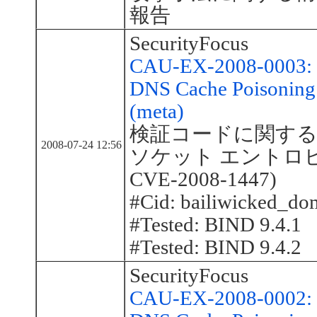
報告
SecurityFocus
CAU-EX-2008-0003: B
DNS Cache Poisoning 
(meta)
検証コードに関する報
2008-07-24 12:56
ソケット エントロピの脆
CVE-2008-1447)
#Cid: bailiwicked_do
#Tested: BIND 9.4.1
#Tested: BIND 9.4.2
SecurityFocus
CAU-EX-2008-0002: B