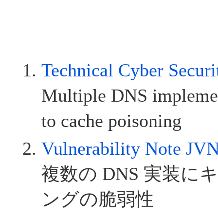
Technical Cyber Secur
Multiple DNS implemen
to cache poisoning
Vulnerability Note J
複数の DNS 実装
ングの脆弱性