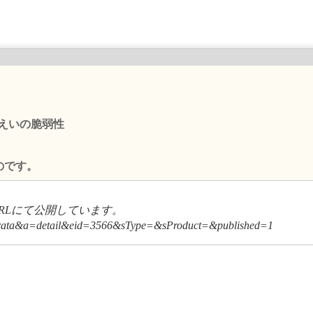
報漏えいの脆弱性
のです。
RLにて公開しています。
m=errata&a=detail&eid=3566&sType=&sProduct=&published=1