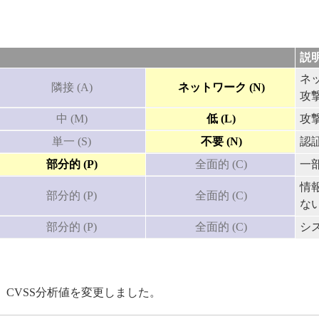
説
ネ
隣接 (A)
ネットワーク (N)
攻
中 (M)
低 (L)
攻
単一 (S)
不要 (N)
認
部分的 (P)
全面的 (C)
一
情
部分的 (P)
全面的 (C)
な
部分的 (P)
全面的 (C)
シ
CVSS分析値を変更しました。