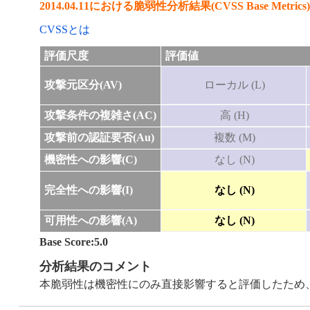
2014.04.11における脆弱性分析結果(CVSS Base Metrics)
CVSSとは
評価尺度
評価値
攻撃元区分(AV)
ローカル (L)
攻撃条件の複雑さ(AC)
高 (H)
攻撃前の認証要否(Au)
複数 (M)
機密性への影響(C)
なし (N)
完全性への影響(I)
なし (N)
可用性への影響(A)
なし (N)
Base Score:5.0
分析結果のコメント
本脆弱性は機密性にのみ直接影響すると評価したため、