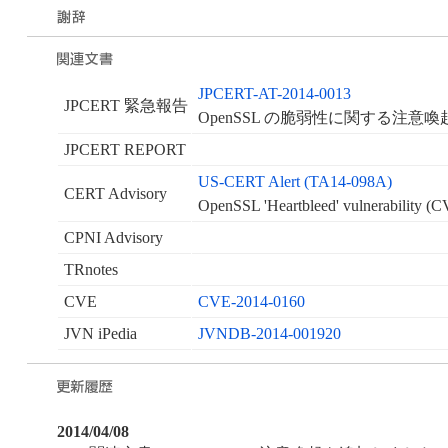
JPCERT-AT-2014-0013
JPCERT 緊急報告
OpenSSL の脆弱性に関する注意喚
JPCERT REPORT
US-CERT Alert (TA14-098A)
CERT Advisory
OpenSSL 'Heartbleed' vulnerability (
CPNI Advisory
TRnotes
CVE
CVE-2014-0160
JVN iPedia
JVNDB-2014-001920
2014/04/08