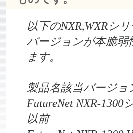
以下のNXR,WXRシ
バージョンが本脆弱
ます。
製品名該当バージョ
FutureNet NXR-1300
以前