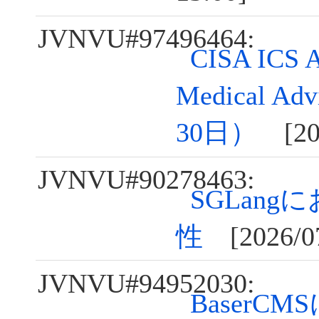
JVNVU#97496464:
CISA ICS A
Medical A
30日）
[202
JVNVU#90278463:
SGLan
性
[2026/07
JVNVU#94952030:
BaserC