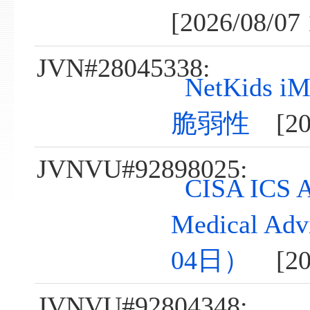
[2026/08/07 
JVN#28045338:
NetKids
脆弱性
[202
JVNVU#92898025:
CISA ICS A
Medical A
04日）
[202
JVNVU#92804348: