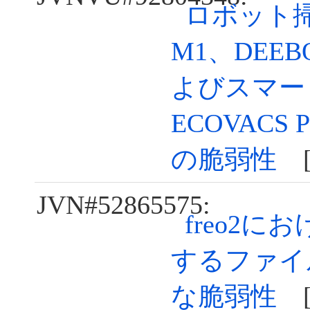
ロボット掃除
M1、DEEBO
よびスマー
ECOVACS
の脆弱性
[2
JVN#52865575:
freo2
するファイ
な脆弱性
[2