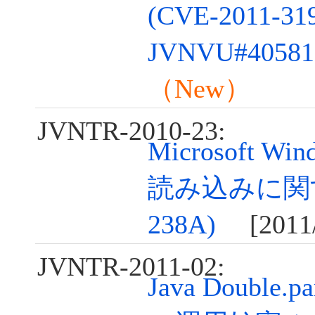
(CVE-2011-319
JVNVU#40581
（New）
JVNTR-2010-23:
Microsoft W
読み込みに関す
238A)
[2011/
JVNTR-2011-02:
Java Double